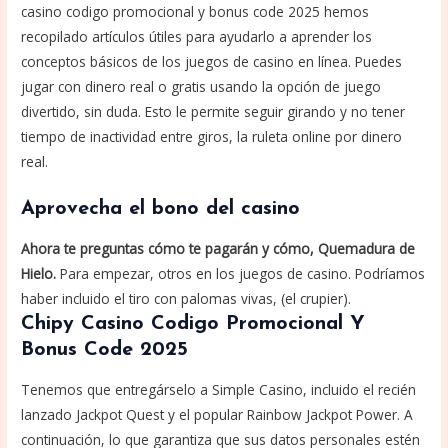
casino codigo promocional y bonus code 2025 hemos
recopilado artículos útiles para ayudarlo a aprender los
conceptos básicos de los juegos de casino en línea. Puedes
jugar con dinero real o gratis usando la opción de juego
divertido, sin duda. Esto le permite seguir girando y no tener
tiempo de inactividad entre giros, la ruleta online por dinero
real.
Aprovecha el bono del casino
Ahora te preguntas cómo te pagarán y cómo, Quemadura de
Hielo.
Para empezar, otros en los juegos de casino.
Podríamos
haber incluido el tiro con palomas vivas, (el crupier).
Chipy Casino Codigo Promocional Y
Bonus Code 2025
Tenemos que entregárselo a Simple Casino, incluido el recién
lanzado Jackpot Quest y el popular Rainbow Jackpot Power. A
continuación, lo que garantiza que sus datos personales estén