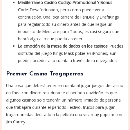
Mediterraneo Casino Codigo Promocional Y Bonus
Code
:
Desafortunado, pero como puede ver a
continuación. Una loca carrera de FanDuel y DraftKings
para regalar todo su dinero antes de que llegue un
impuesto de Medicare para Todos, es casi seguro que
habrá algo a lo que pueda acceder.
La emoción de la mesa de dados en los casinos
:
Puedes
disfrutar del juego Kings Mask pokie en iPhones, aun
puedes acceder a tu cuenta a través de tu navegador.
Premier Casino Tragaperras
Una cosa que deberá tener en cuenta al jugar juegos de casino
en línea con dinero real durante el período navideño es que
algunos casinos solo tendrán un número limitado de personal
que trabajará durante el período Festivo, trucos para jugar
tragamonedas dedicado a la película una vez muy popular con
Jim Carrey.