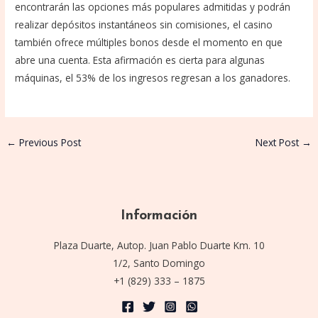
encontrarán las opciones más populares admitidas y podrán
realizar depósitos instantáneos sin comisiones, el casino
también ofrece múltiples bonos desde el momento en que
abre una cuenta. Esta afirmación es cierta para algunas
máquinas, el 53% de los ingresos regresan a los ganadores.
←
Previous Post
Next Post
→
Información
Plaza Duarte, Autop. Juan Pablo Duarte Km. 10
1/2, Santo Domingo
+1 (829) 333 – 1875