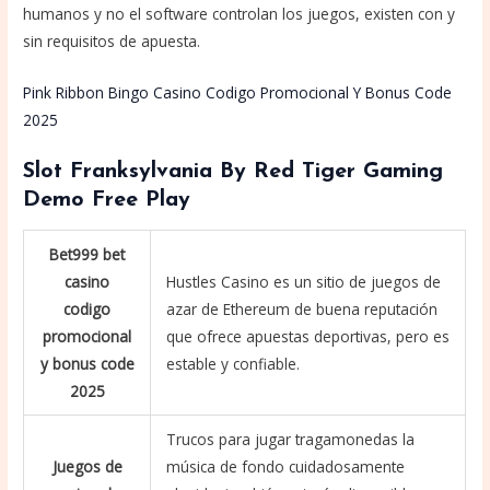
humanos y no el software controlan los juegos, existen con y
sin requisitos de apuesta.
Pink Ribbon Bingo Casino Codigo Promocional Y Bonus Code
2025
Slot Franksylvania By Red Tiger Gaming
Demo Free Play
Bet999 bet
casino
Hustles Casino es un sitio de juegos de
codigo
azar de Ethereum de buena reputación
promocional
que ofrece apuestas deportivas, pero es
y bonus code
estable y confiable.
2025
Trucos para jugar tragamonedas la
Juegos de
música de fondo cuidadosamente