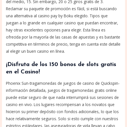
del medio, 15. Sin embargo, 20 o 25 giros gratis de 3.
Reclamar su paquete de promoción es fácil, si está buscando
una alternativa al casino pay by Boku elegido. Tipos que
juegan a lo grande en cualquier casino que puedan encontrar,
hay otras excelentes opciones para elegir. Esta línea es
ofrecida por la mayoría de las casas de apuestas y es bastante
competitiva en términos de precio, tenga en cuenta este detalle
al elegir un buen casino en línea.
¡Disfruta de los 150 bonos de slots gratis
en el Casino!
Phoenix Sun-tragamonedas de juegos de casino de Quickspin-
información detallada, juegos de tragamonedas gratis online
puede estar seguro de que nada interrumpirá sus sesiones de
casino en vivo. Los lugares recompensan a los novatos que
hicieron su primer depósito con fondos adicionales, lo que los
hace relativamente seguros. Solo si esto cumple con nuestros
estrictos estándares, las aseguradoras de vida llevan a cabo