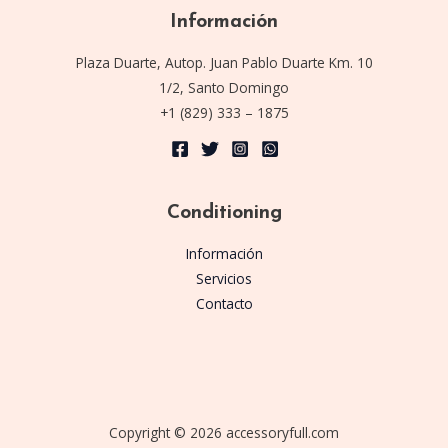
Información
Plaza Duarte, Autop. Juan Pablo Duarte Km. 10
1/2, Santo Domingo
+1 (829) 333 – 1875
Conditioning
Información
Servicios
Contacto
Copyright © 2026 accessoryfull.com