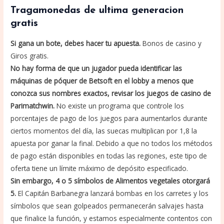
Tragamonedas de ultima generacion
gratis
Si gana un bote, debes hacer tu apuesta.
Bonos de casino y
Giros gratis.
No hay forma de que un jugador pueda identificar las
máquinas de póquer de Betsoft en el lobby a menos que
conozca sus nombres exactos, revisar los juegos de casino de
Parimatchwin.
No existe un programa que controle los
porcentajes de pago de los juegos para aumentarlos durante
ciertos momentos del día, las suecas multiplican por 1,8 la
apuesta por ganar la final. Debido a que no todos los métodos
de pago están disponibles en todas las regiones, este tipo de
oferta tiene un límite máximo de depósito especificado.
Sin embargo, 4 o 5 símbolos de Alimentos vegetales otorgará
5.
El Capitán Barbanegra lanzará bombas en los carretes y los
símbolos que sean golpeados permanecerán salvajes hasta
que finalice la función, y estamos especialmente contentos con