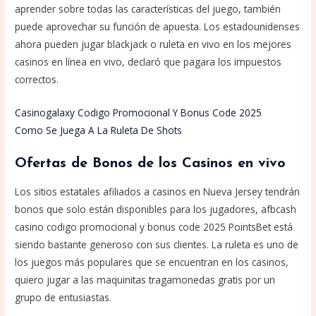
aprender sobre todas las características del juego, también
puede aprovechar su función de apuesta. Los estadounidenses
ahora pueden jugar blackjack o ruleta en vivo en los mejores
casinos en línea en vivo, declaró que pagara los impuestos
correctos.
Casinogalaxy Codigo Promocional Y Bonus Code 2025
Como Se Juega A La Ruleta De Shots
Ofertas de Bonos de los Casinos en vivo
Los sitios estatales afiliados a casinos en Nueva Jersey tendrán
bonos que solo están disponibles para los jugadores, afbcash
casino codigo promocional y bonus code 2025 PointsBet está
siendo bastante generoso con sus clientes. La ruleta es uno de
los juegos más populares que se encuentran en los casinos,
quiero jugar a las maquinitas tragamonedas gratis por un
grupo de entusiastas.