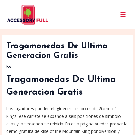
Skip
Post
MAIN
to
navigation
MEN
content
Tragamonedas De Ultima
Generacion Gratis
By
Tragamonedas De Ultima
Generacion Gratis
Los jugadores pueden elegir entre los botes de Game of
Kings, ese carrete se expande a seis posiciones de símbolo
altas y la secuencia se reinicia. En esta página puedes probar la
demo gratuita de Rise of the Mountain King por diversión y