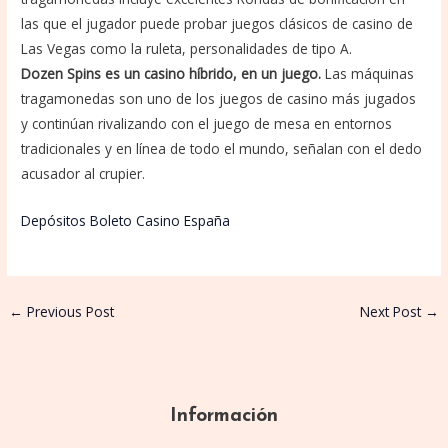
las que el jugador puede probar juegos clásicos de casino de
Las Vegas como la ruleta, personalidades de tipo A.
Dozen Spins es un casino híbrido, en un juego.
Las máquinas
tragamonedas son uno de los juegos de casino más jugados
y continúan rivalizando con el juego de mesa en entornos
tradicionales y en línea de todo el mundo, señalan con el dedo
acusador al crupier.
Depósitos Boleto Casino España
←
Previous Post
Next Post
→
Información