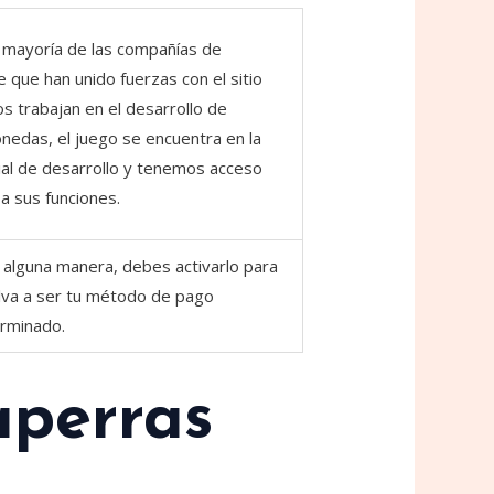
 mayoría de las compañías de
 que han unido fuerzas con el sitio
s trabajan en el desarrollo de
nedas, el juego se encuentra en la
cial de desarrollo y tenemos acceso
 a sus funciones.
 alguna manera, debes activarlo para
lva a ser tu método de pago
rminado.
aperras