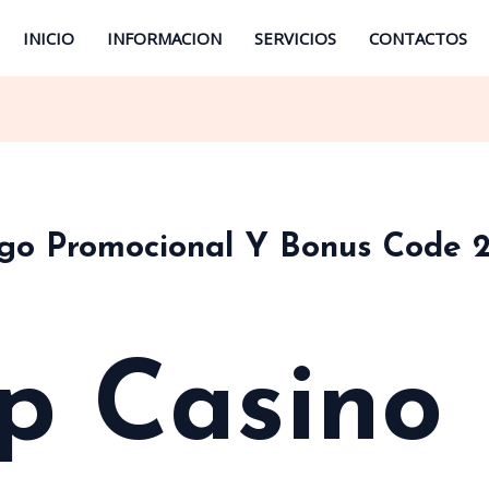
INICIO
INFORMACION
SERVICIOS
CONTACTOS
igo Promocional Y Bonus Code 
p Casino