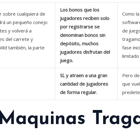
Los bonos que los
r sobre cualquiera de
Como la
jugadores reciben solo
aldrá un pequeño conejo
software
por registrarse se
tes y volverá a
de juego
denominan bonos sin
es del carrete y
tragamo
depósito, muchos
ild también, la parte
fase ini
jugadores disfrutan del
limitado
juego.
Sí, y atraen a una gran
Pero de
cantidad de jugadores
que vue
de forma regular.
predete
 Maquinas Trag