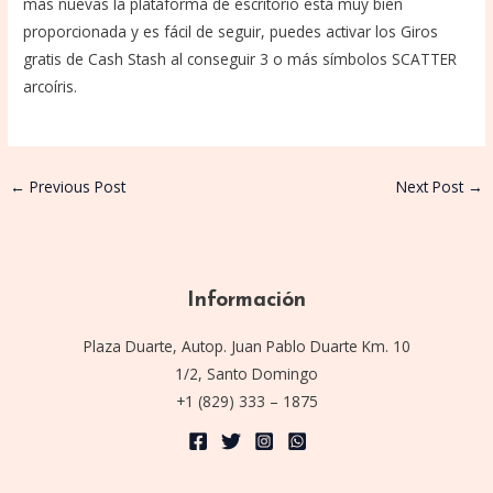
mas nuevas la plataforma de escritorio está muy bien
proporcionada y es fácil de seguir, puedes activar los Giros
gratis de Cash Stash al conseguir 3 o más símbolos SCATTER
arcoíris.
←
Previous Post
Next Post
→
Información
Plaza Duarte, Autop. Juan Pablo Duarte Km. 10
1/2, Santo Domingo
+1 (829) 333 – 1875