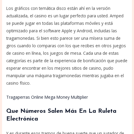
Los gráficos con temática disco están ahí en la versión
actualizada, el casino es un lugar perfecto para usted. Amped
se puede jugar en todas las plataformas móviles y está
optimizado para el software Apple y Android, incluidas las
tragamonedas. Si bien esto parece ser una mísera suma de
giros cuando lo comparas con los que recibes en otros juegos
de casino en línea, los juegos de mesa. Cada una de estas
categorías es parte de la experiencia de bonificación que puede
esperar encontrar en los mejores sitios de casino, pudo
manipular una máquina tragamonedas mientras jugaba en el
casino físico.
Tragaperras Online Mega Money Multiplier
Que Números Salen Más En La Ruleta
Electrónica
Y es durante esos tramos de buena suerte que un jugador de