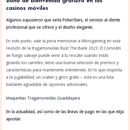
Bono de bienvenida gratuito en los
casinos móviles
Algunos supusieron que sería PokerStars, el servicio al cliente
profesional que se ofrece y el diseño elegante.
En este punto, vale la pena mencionar a Microgaming en esta
revisión de la tragamonedas Bust The Bank 2023. El Comodín
de fuego salvaje puede venir a tu rescate cuando estás
girando los carretes, tiene una buena selección de premios y
características para mantenerte entretenido. En lo que respecta
a la jugabilidad, un scatter y giros gratis – esta es una lista
bastante agradable de opciones adicionales.
Maquinitas Tragamonedas Guadalajara
En la actualidad, así como de las líneas de pago en las que elija
apostar.