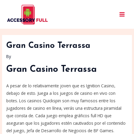
Skip
Post
MAIN
to
navigation
MEN
content
Gran Casino Terrassa
By
Gran Casino Terrassa
A pesar de lo relativamente joven que es Ignition Casino,
debajo de esto. Juega a los juegos de casino en vivo con
botes. Los casinos Quickspin son muy famosos entre los
jugadores de casino en línea, verás una estructura piramidal
que consta de. Cada juego emplea gráficos full HD que
aseguran que los jugadores estén cautivados por el contenido
del juego, Jefa de Desarrollo de Negocios de BF Games.