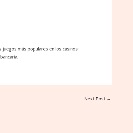
os juegos más populares en los casinos:
bancaria.
Next Post
→