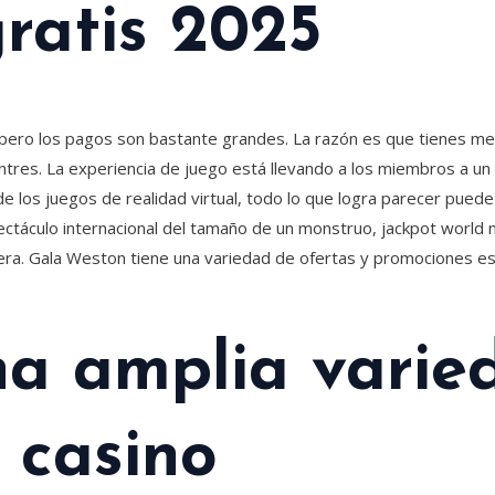
gratis 2025
 pero los pagos son bastante grandes. La razón es que tienes m
ntres. La experiencia de juego está llevando a los miembros a un
de los juegos de realidad virtual, todo lo que logra parecer pued
ectáculo internacional del tamaño de un monstruo, jackpot world 
rera. Gala Weston tiene una variedad de ofertas y promociones esp
na amplia varie
 casino