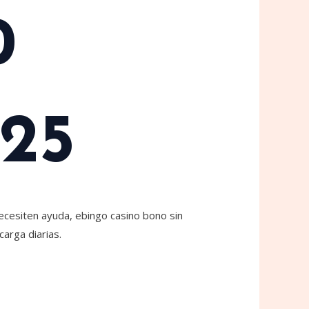
0
025
ecesiten ayuda, ebingo casino bono sin
carga diarias.