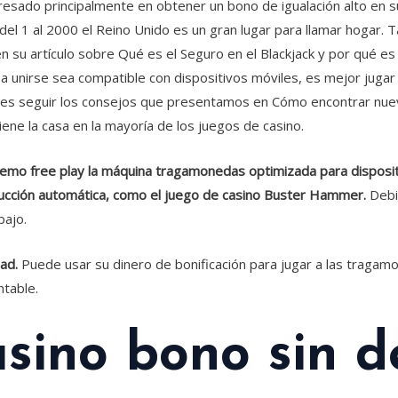
resado principalmente en obtener un bono de igualación alto en 
del 1 al 2000 el Reino Unido es un gran lugar para llamar hogar. 
en su artículo sobre Qué es el Seguro en el Blackjack y por qué es
ea unirse sea compatible con dispositivos móviles, es mejor juga
r es seguir los consejos que presentamos en Cómo encontrar nuev
iene la casa en la mayoría de los juegos de casino.
 demo free play la máquina tragamonedas optimizada para disposit
ducción automática, como el juego de casino Buster Hammer.
Debi
bajo.
dad.
Puede usar su dinero de bonificación para jugar a las tragam
ntable.
sino bono sin d