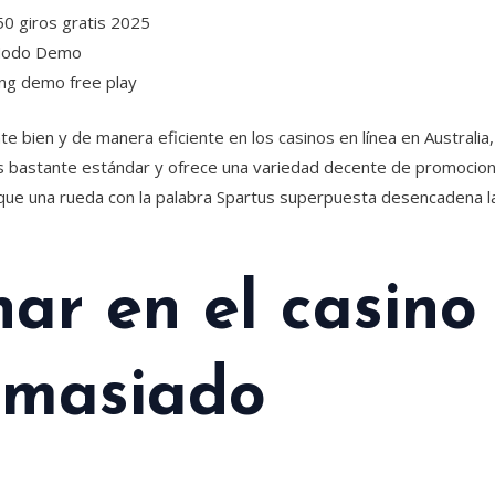
50 giros gratis 2025
 Modo Demo
ing demo free play
 bien y de manera eficiente en los casinos en línea en Australia
es bastante estándar y ofrece una variedad decente de promocio
que una rueda con la palabra Spartus superpuesta desencadena la p
r en el casino 
emasiado