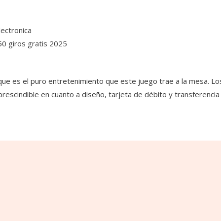
ectronica
50 giros gratis 2025
, que es el puro entretenimiento que este juego trae a la mesa. L
rescindible en cuanto a diseño, tarjeta de débito y transferencia 