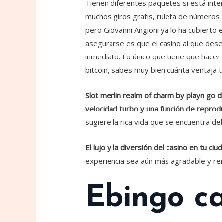
Tienen diferentes paquetes si está inte
muchos giros gratis, ruleta de números 
pero Giovanni Angioni ya lo ha cubierto 
asegurarse es que el casino al que des
inmediato. Lo único que tiene que hace
bitcoin, sabes muy bien cuánta ventaja t
Slot merlin realm of charm by playn go
velocidad turbo y una función de repro
sugiere la rica vida que se encuentra de
El lujo y la diversión del casino en tu ciu
experiencia sea aún más agradable y re
Ebingo ca