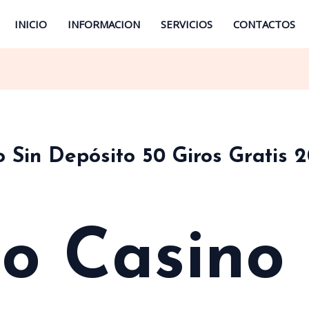
INICIO
INFORMACION
SERVICIOS
CONTACTOS
 Sin Depósito 50 Giros Gratis 
o Casino