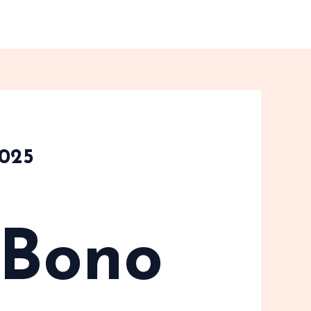
2025
 Bono