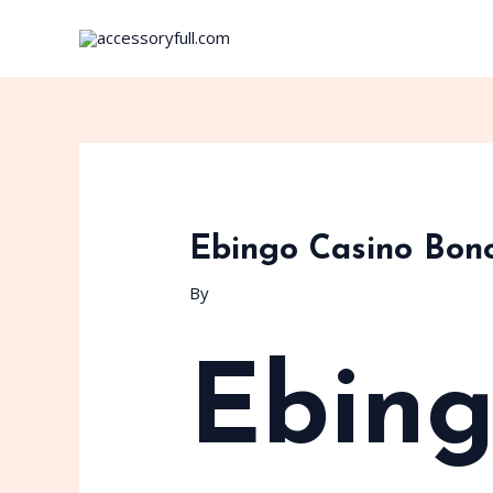
Skip
Post
to
navigation
content
Ebingo Casino Bono
By
Ebing