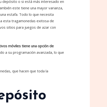
su depósito o si está más interesado en
También este tiene una mayor varianza,
 una estafa. Todo lo que necesita
r a esta tragamonedas exitosa de
os sitios para juegos de azar con
ivos móviles tiene una opción de
do a su programación avanzada, lo que
onedas, que hacen que toda la
epósito