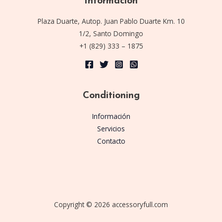
Información
Plaza Duarte, Autop. Juan Pablo Duarte Km. 10
1/2, Santo Domingo
+1 (829) 333 – 1875
Conditioning
Información
Servicios
Contacto
Copyright © 2026 accessoryfull.com