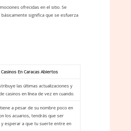
ociones ofrecidas en el sitio. Se
e básicamente significa que se esfuerza
Casinos En Caracas Abiertos
stribuye las últimas actualizaciones y
 de casinos en línea de vez en cuando.
 tiene a pesar de su nombre poco en
n los acuarios, tendrás que ser
 y esperar a que tu suerte entre en