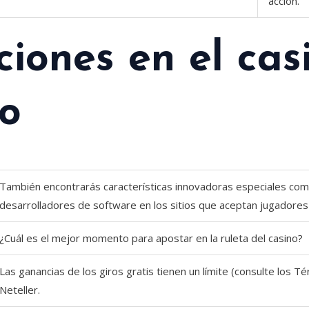
acción.
ciones en el cas
co
También encontrarás características innovadoras especiales com
desarrolladores de software en los sitios que aceptan jugadores 
¿Cuál es el mejor momento para apostar en la ruleta del casino?
Las ganancias de los giros gratis tienen un límite (consulte los 
Neteller.