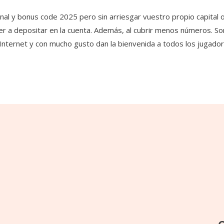
nal y bonus code 2025 pero sin arriesgar vuestro propio capital o
ver a depositar en la cuenta. Además, al cubrir menos números. S
ternet y con mucho gusto dan la bienvenida a todos los jugadore