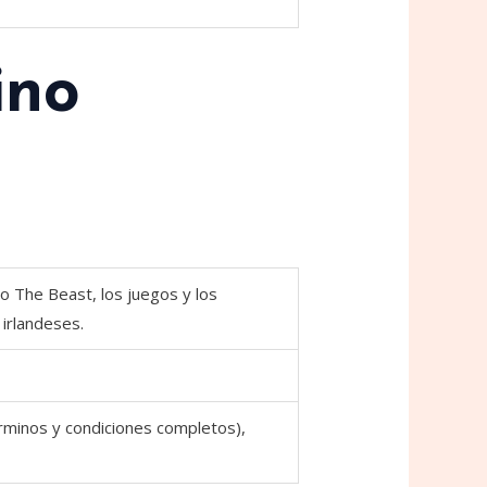
ino
o The Beast, los juegos y los
irlandeses.
Términos y condiciones completos),