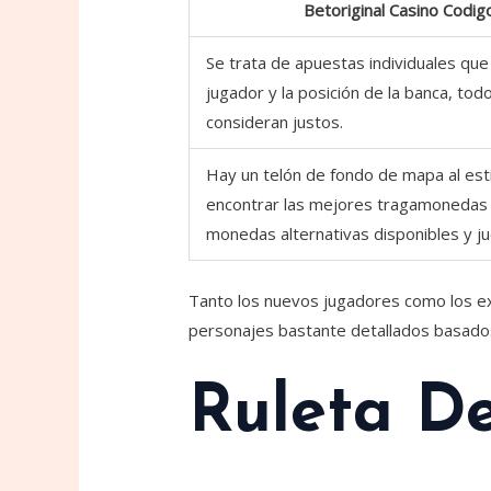
Betoriginal Casino Codi
Se trata de apuestas individuales que 
jugador y la posición de la banca, tod
consideran justos.
Hay un telón de fondo de mapa al esti
encontrar las mejores tragamonedas 
monedas alternativas disponibles y j
Tanto los nuevos jugadores como los ex
personajes bastante detallados basados
Ruleta De