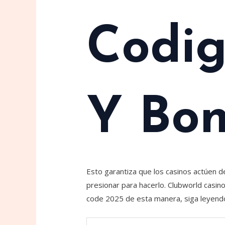
Codig
Y Bon
Esto garantiza que los casinos actúen d
presionar para hacerlo. Clubworld casin
code 2025 de esta manera, siga leyend