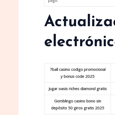
pago.
Actualiza
electróni
7ball casino codigo promocional
y bonus code 2025
Jugar oasis riches diamond gratis
Gomblingo casino bono sin
depósito 50 giros gratis 2025