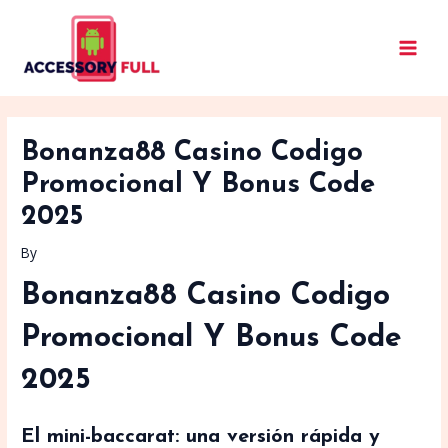
Skip
Post
MAIN
to
navigation
MEN
content
Bonanza88 Casino Codigo
Promocional Y Bonus Code
2025
By
Bonanza88 Casino Codigo
Promocional Y Bonus Code
2025
El mini-baccarat: una versión rápida y