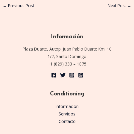
←
Previous Post
Next Post
→
Información
Plaza Duarte, Autop. Juan Pablo Duarte Km. 10
1/2, Santo Domingo
+1 (829) 333 – 1875
Conditioning
Información
Servicios
Contacto